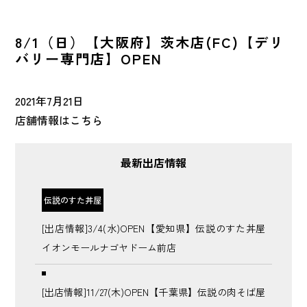
NEWS
最新情報
8/1（日）【大阪府】茨木店(FC)【デリ
バリー専門店】OPEN
CONTACT
お問い合わせ
2021年7月21日
店舗情報は
こちら
FRANCHISE
FC加盟店募集
最新出店情報
マイナビ
2027年〜2028年
伝説のすた丼屋
[出店情報]3/4(水)OPEN【愛知県】伝説のすた丼屋
イオンモールナゴヤドーム前店
[出店情報]11/27(木)OPEN【千葉県】伝説の肉そば屋