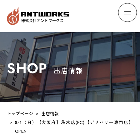
HOME
ホーム
ABOUT
会社概要
SHOP
出店情報
BRAND
ブランド
RECRUIT
求人情報
INTERVIEW
スタッフの声
トップページ
出店情報
EFFORTS
8/1（日）【大阪府】茨木店(FC)【デリバリー専門店】
会社の取り組み
OPEN