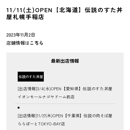
NEWS
最新情報
11/11(土)OPEN【北海道】伝説のすた丼
屋札幌手稲店
CONTACT
お問い合わせ
2023年11月2日
店舗情報は
こちら
FRANCHISE
FC加盟店募集
最新出店情報
マイナビ
伝説のすた丼屋
2027年〜2028年
[出店情報]3/4(水)OPEN【愛知県】伝説のすた丼屋
イオンモールナゴヤドーム前店
[出店情報]11/27(木)OPEN【千葉県】伝説の肉そば屋
ららぽーとTOKYO-BAY店