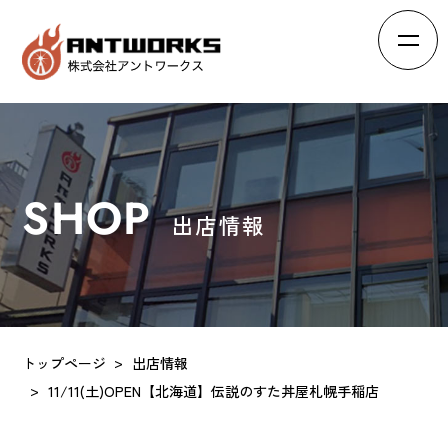
HOME
ホーム
ABOUT
会社概要
SHOP
出店情報
BRAND
ブランド
RECRUIT
求人情報
INTERVIEW
スタッフの声
トップページ
出店情報
EFFORTS
11/11(土)OPEN【北海道】伝説のすた丼屋札幌手稲店
会社の取り組み