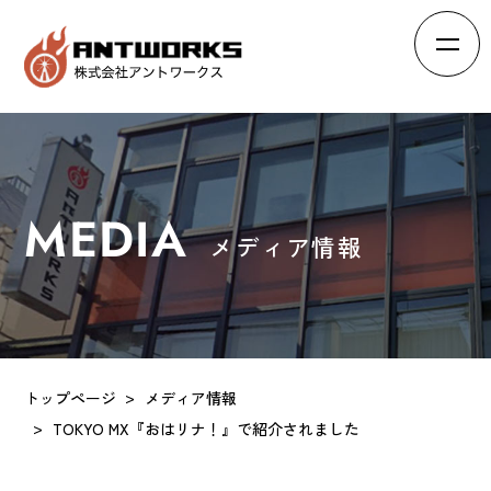
HOME
ホーム
ABOUT
会社概要
MEDIA
メディア情報
BRAND
ブランド
RECRUIT
求人情報
INTERVIEW
スタッフの声
トップページ
メディア情報
EFFORTS
TOKYO MX『おはリナ！』で紹介されました
会社の取り組み