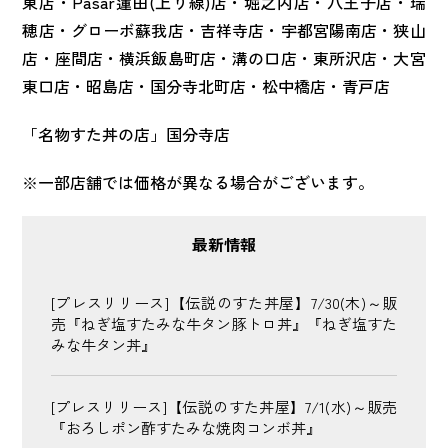
東店・Pasar蓮田(上り線)店・堀之内店・八王子店・瑞
穂店・グローボ蘇我店・吉祥寺店・宇都宮陽南店・狭山
店・座間店・横浜飯島町店・溝の口店・東所沢店・大宮
東口店・昭島店・国分寺北町店・松中橋店・青戸店
「名物すた丼の店」国分寺店
※一部店舗では価格が異なる場合がございます。
最新情報
[プレスリリース]【伝説のすた丼屋】7/30(木)～販
売『ねぎ塩すたみな牛タン豚トロ丼』『ねぎ塩すた
みな牛タン丼』
[プレスリリース]【伝説のすた丼屋】7/1(水)～販売
『おろしポン酢すたみな焼肉コンボ丼』