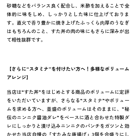
砂糖などをバランス良く配合し、米酢を加えることで全
体的に味をしめ、しっかりとした味に仕上げておりま
す。直火で⾹り豊かに焼き上げたふっくら⾁厚のうなぎ
はもちろんのこと、すた丼の肉の味にもさらに深みが出
て相性抜群です。
【さらに“スタミナ”を付けたい方へ！多様なボリューム
アレンジ】
当店は“すた丼”をはじめとする商品のボリュームに定評
をいただいていますが、さらなる“スタミナ”やボリュー
ムを求める方へ、並盛のボリュームはそのままに、”秘
伝のニンニク醤油ダレ”をベースに酒と合わせた特製ダ
レにしっかりと漬け込みニンニクのパンチをガツンと効
かせた当店自慢の『すたみな唐揚げ』3個を合盛りにし