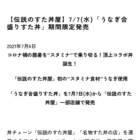
NEWS
最新情報
【伝説のすた丼屋】7/7(水)「うなぎ合
盛りすた丼」期間限定発売
CONTACT
お問い合わせ
2021年7月6日
コロナ禍の酷暑を“スタミナ”で乗り切る！頂上コラボ丼
FRANCHISE
FC加盟店募集
誕生！
「伝説のすた丼屋」初の“スタミナ食材”うなぎ使用
マイナビ
2027年〜2028年
「うなぎ合盛りすた丼」を7月7日(水)から「伝説のすた
丼屋」一部店舗で発売
丼チェーン「伝説のすた丼屋」「名物すた丼の店」を運