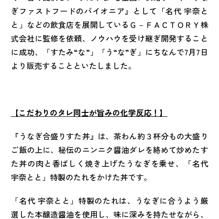
ぎファストフードのパイオニア』として「名代 宇奈と
と」などの飲食店を展開しているＧ－ＦＡＣＴＯＲＹ株
式会社に監修を依頼、ノウハウを受け継ぎ開発すること
に成功、「すたみ“な”」「う“な”ぎ」にちなんで7月7日
より販売することといたしました。
【こだわりのタレ同士が旨みの化学反応！】
『うなぎ合盛りすた丼』は、茶わん約３杯分もの大盛り
ご飯の上に、秘伝のニンニク醤油ダレを絡めて炒めたす
た丼の肉と香ばしく焼き上げたうなぎを乗せ、「名代
宇奈とと」特製のたれをかけた丼です。
「名代 宇奈とと」特製のたれは、うなぎに合うよう厳
選した本醸造醤油を使用し、味に深みを持たせながら、