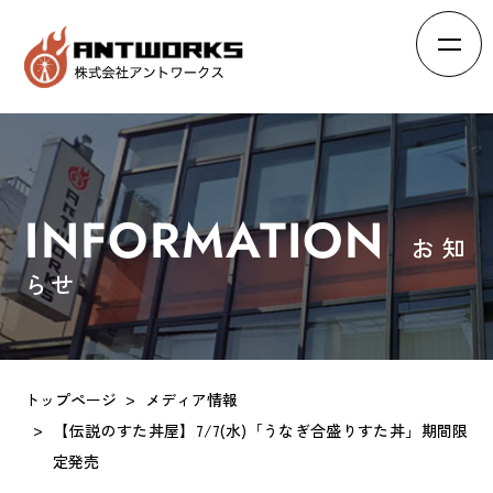
HOME
ホーム
ABOUT
会社概要
INFORMATION
お知
BRAND
ブランド
らせ
RECRUIT
求人情報
INTERVIEW
スタッフの声
トップページ
メディア情報
EFFORTS
【伝説のすた丼屋】7/7(水)「うなぎ合盛りすた丼」期間限
会社の取り組み
定発売