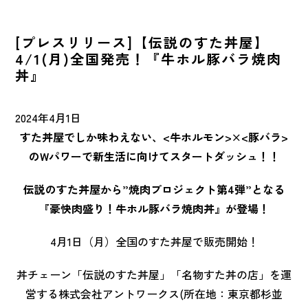
NEWS
最新情報
[プレスリリース]【伝説のすた丼屋】
4/1(月)全国発売！『牛ホル豚バラ焼肉
CONTACT
お問い合わせ
丼』
2024年4月1日
FRANCHISE
FC加盟店募集
すた丼屋でしか味わえない、<牛ホルモン>×<豚バラ>
のWパワーで新生活に向けてスタートダッシュ！！
マイナビ
2027年〜2028年
伝説のすた丼屋から”焼肉プロジェクト第4弾”となる
『豪快肉盛り！牛ホル豚バラ焼肉丼』が登場！
4月1日（月）全国のすた丼屋で販売開始！
丼チェーン「伝説のすた丼屋」「名物すた丼の店」を運
営する株式会社アントワークス(所在地：東京都杉並