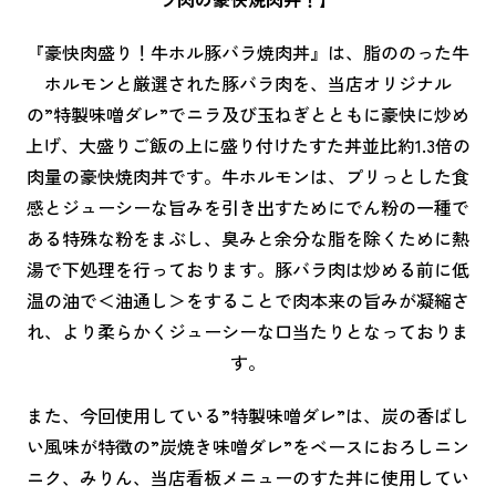
『豪快肉盛り！牛ホル豚バラ焼肉丼』は、脂ののった牛
ホルモンと厳選された豚バラ肉を、当店オリジナル
の”特製味噌ダレ”でニラ及び玉ねぎとともに豪快に炒め
上げ、大盛りご飯の上に盛り付けたすた丼並比約1.3倍の
肉量の豪快焼肉丼です。牛ホルモンは、プリっとした食
感とジューシーな旨みを引き出すためにでん粉の一種で
ある特殊な粉をまぶし、臭みと余分な脂を除くために熱
湯で下処理を行っております。豚バラ肉は炒める前に低
温の油で＜油通し＞をすることで肉本来の旨みが凝縮さ
れ、より柔らかくジューシーな口当たりとなっておりま
す。
また、今回使用している”特製味噌ダレ”は、炭の香ばし
い風味が特徴の”炭焼き味噌ダレ”をベースにおろしニン
ニク、みりん、当店看板メニューのすた丼に使用してい