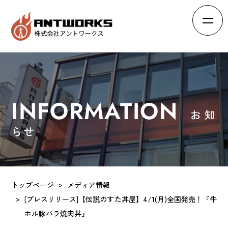
HOME
ホーム
ABOUT
会社概要
INFORMATION
お知
BRAND
ブランド
らせ
RECRUIT
求人情報
INTERVIEW
スタッフの声
トップページ
メディア情報
EFFORTS
[プレスリリース]【伝説のすた丼屋】4/1(月)全国発売！『牛
会社の取り組み
ホル豚バラ焼肉丼』