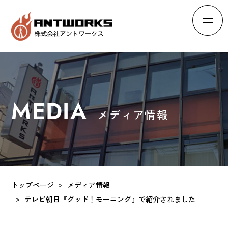
HOME
ホーム
ABOUT
会社概要
MEDIA
メディア情報
BRAND
ブランド
RECRUIT
求人情報
INTERVIEW
スタッフの声
トップページ
メディア情報
EFFORTS
テレビ朝日『グッド！モーニング』で紹介されました
会社の取り組み