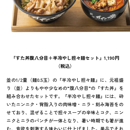
『すた丼腹八分目＋半冷やし担々麺セット』1,190円
（税込）
並の1/2量（麺0.5玉）の『半冷やし担々麺』に、元祖盛
り（並）よりもやや少なめの“腹八分目”の『すた丼』を
組み合わせたセットです。『半冷やし担々麺』には、砕
いたニンニク・背脂入りの肉味噌・ニラ・刻み海苔をの
せており、混ぜることで担々スープの辛味とコク、ニン
ニクとニラのパンチが一体となり、暑い時期でも箸が進
む、食欲を刺激する味わいに仕上げました。単品でそれ