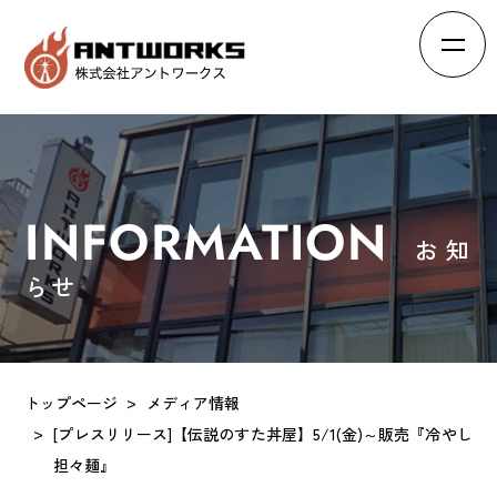
HOME
ホーム
ABOUT
会社概要
INFORMATION
お知
BRAND
ブランド
らせ
RECRUIT
求人情報
INTERVIEW
スタッフの声
トップページ
メディア情報
EFFORTS
[プレスリリース]【伝説のすた丼屋】5/1(金)～販売『冷やし
会社の取り組み
担々麺』