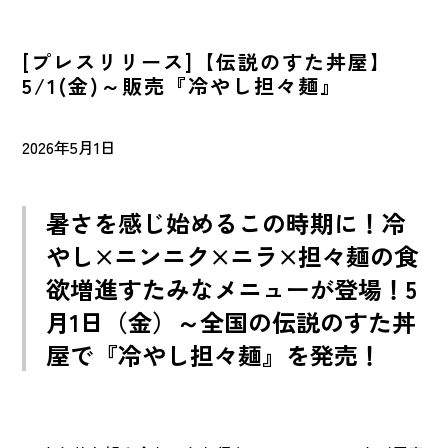
NEWS
最新情報
[プレスリリース]【伝説のすた丼屋】
5/1(金)～販売『冷やし担々麺』
CONTACT
お問い合わせ
2026年5月1日
FRANCHISE
FC加盟店募集
暑さを感じ始めるこの時期に！冷
やし×ニンニク×ニラ×担々麺の食
マイナビ
2027年〜2028年
欲増進すたみなメニューが登場！
5
月1日（金）～全国の伝説のすた丼
屋で『冷やし担々麺』を発売！