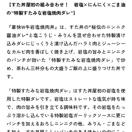
【すた丼屋初の組み合わせ！ 岩塩×にんにく×ごま油
の”特製すたみな岩塩焼肉ダレ”】
『豪快W牛岩塩焼肉丼』は、すた丼の”秘伝のニンニク
醤油ダレ”と塩こうじ・みりんを混ぜ合わせた特製漬け
込みダレにじっくりと漬け込んだハラミ肉とジューシー
なカルビ肉を香ばしく焼き上げ、岩塩の旨みとニンニク
のパンチが効いた「特製すたみな岩塩焼肉ダレ」で炒
め、茶わん三杯分もの大盛りご飯の上に盛りつけた丼で
す。
「特製すたみな岩塩焼肉ダレ」はすた丼屋初の岩塩を使
用した特製ダレです。岩塩はストレートな塩気が持ち味
で、肉の旨みを引き立てる調味料です。その岩塩をたっ
ぷり溶かし込んでいる特製岩塩ガーリックソースに更に
パンチを加えるおろしニンニクの他、みりん・ごまなど
を加え、すた丼屋らしいパンチのある味わいの中にこっ