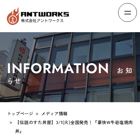
HOME
ホーム
ABOUT
会社概要
INFORMATION
お知
BRAND
ブランド
らせ
RECRUIT
求人情報
INTERVIEW
スタッフの声
トップページ
メディア情報
EFFORTS
【伝説のすた丼屋】3/1(火)全国発売！『豪快W牛岩塩焼肉
会社の取り組み
丼』