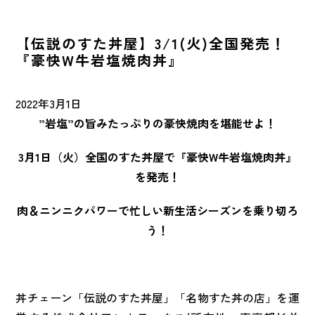
NEWS
最新情報
【伝説のすた丼屋】3/1(火)全国発売！
『豪快W牛岩塩焼肉丼』
CONTACT
お問い合わせ
2022年3月1日
”
岩塩”の旨みたっぷりの豪快焼肉を堪能せよ！
FRANCHISE
FC加盟店募集
3
月1日（火）全国のすた丼屋で『豪快W牛岩塩焼肉丼』
を発売！
マイナビ
2027年〜2028年
肉＆ニンニクパワーで忙しい新生活シーズンを乗り切ろ
う！
丼チェーン「伝説のすた丼屋」「名物すた丼の店」を運