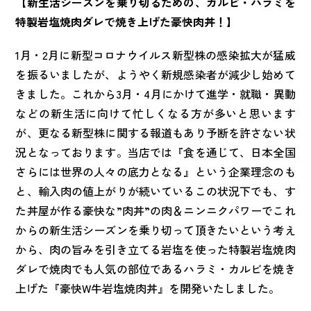
【新生活シーズンを乗り切るための、
カルビ・ハラミを
特製岩塩焼肉ダレで焼き上げた豪快肉丼
！
】
1月・2月に新型コロナウイルス新型株の感染拡大が猛威
を振るいましたが、ようやく新規感染者が減少し始めて
きました。これから3月・4月にかけて進学・就職・異動
などの新生活に向けて忙しくなる方が多いと思います
が、更なる新型株に関する報道もあり予断を許さない状
況となっております。当店では『食を通じて、日本全国
さらには世界の人々の底力となる』という企業理念のも
と、輸入肉の値上がりが続いているこの状況下でも、す
た丼屋が作る豪快な”肉丼”の肉＆ニンニクパワーでこれ
からの新生活シーズンを乗り切って頂きたいという考え
から、肉の旨みを引き立てる岩塩を使った特製岩塩焼肉
ダレで焼肉でも人気の部位であるハラミ・カルビを焼き
上げた『豪快W牛岩塩焼肉丼』を開発いたしました。